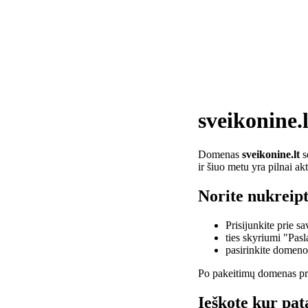
sveikonine.l
Domenas
sveikonine.lt
s
ir šiuo metu yra pilnai a
Norite nukreipt
Prisijunkite prie 
ties skyriumi "Pas
pasirinkite domen
Po pakeitimų domenas pra
Ieškote kur pata