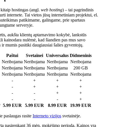
 kitaip hostingas (angl.
web hosting
) – tai pagrindinis
rti internete. Tai vietos jūsų internetiniam projektui, el.
suteikimas patikimame, galingame, prie spartaus
jungtame serveryje.
tis, aukšta klientų aptarnavimo kokybė, lankstūs
ukli kainodara nulėmė, kad šiandien pas mus savo
a ir mumis pasitiki daugiausiai šalies gyventojų.
Paštui
Svetainei
Universalus
Didmeninis
Neribojama
Neribojama
Neribojama
Neribojama
Neribojama
Neribojama
Neribojama
200 GB
Neribojama
Neribojama
Neribojama
Neribojama
-
+
+
+
-
+
+
+
-
-
+
+
-
-
-
+
*
5.99 EUR
5.99 EUR
8.99 EUR
19.99 EUR
e paslaugas rasite
Interneto vizijos
svetainėje.
ta pasirenkant 36 mėn. mokėjimo periodą. Kainos yra