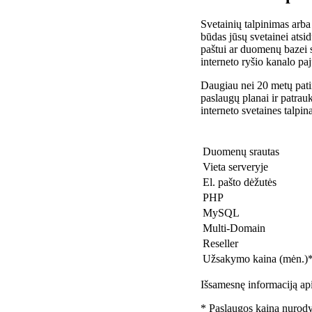
Svetainių talpinimas arba
būdas jūsų svetainei atsidu
paštui ar duomenų bazei 
interneto ryšio kanalo pa
Daugiau nei 20 metų patir
paslaugų planai ir patra
interneto svetaines talpin
Duomenų srautas
Vieta serveryje
El. pašto dėžutės
PHP
MySQL
Multi-Domain
Reseller
Užsakymo kaina (mėn.)
Išsamesnę informaciją api
* Paslaugos kaina nurody