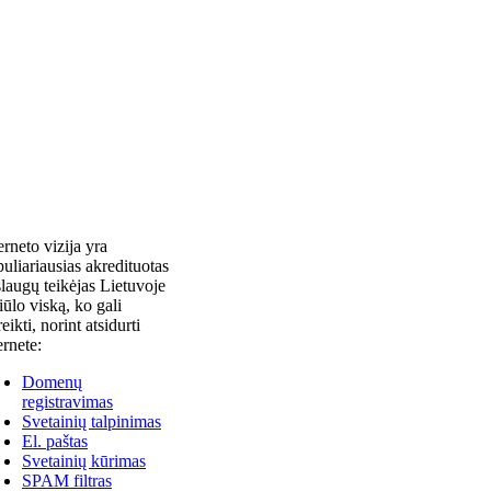
erneto vizija yra
uliariausias akredituotas
laugų teikėjas Lietuvoje
siūlo viską, ko gali
reikti, norint atsidurti
ernete:
Domenų
registravimas
Svetainių talpinimas
El. paštas
Svetainių kūrimas
SPAM filtras