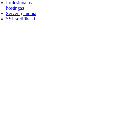
Profesionalus
hostingas
Serverių nuoma
SSL sertifikatai