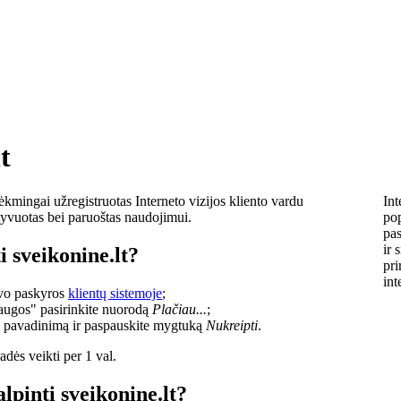
t
ėkmingai užregistruotas Interneto vizijos kliento vardu
Int
ktyvuotas bei paruoštas naudojimui.
pop
pas
ir 
i sveikonine.lt?
pri
int
savo paskyros
klientų sistemoje
;
laugos" pasirinkite nuorodą
Plačiau...
;
o pavadinimą ir paspauskite mygtuką
Nukreipti
.
dės veikti per 1 val.
lpinti sveikonine.lt?